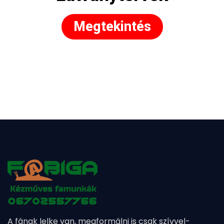
Megtekintés
A fának lelke van, megformálni is csak szívvel-