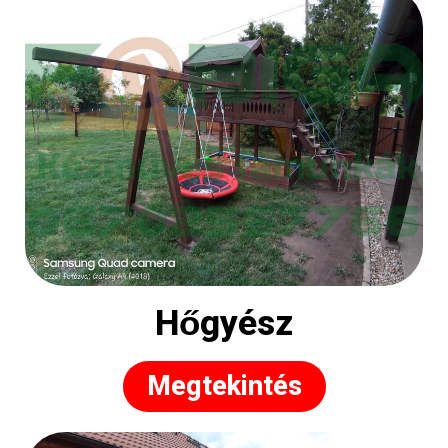
Hőgyész
Megtekintés