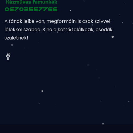
A fának lelke van, megformálni is csak szívvel-
lélekkel szabad. S ha e kettő találkozik, csodák
születnek!