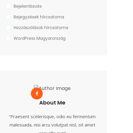
Bejelentkezés
Bejegyzések hírcsatorna
Hozzászólások hírcsatorna
WordPress Magyarország
About Me
“Praesent scelerisque, odio eu fermentum
malesuada, nisi arcu volutpat nisl, sit amet
convallis nun”